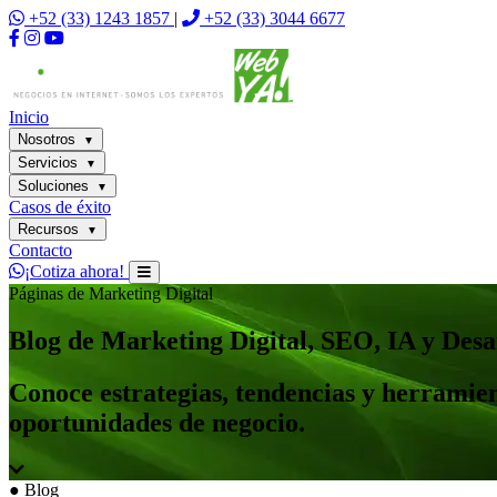
+52 (33) 1243 1857
|
+52 (33) 3044 6677
Inicio
Nosotros
▼
Servicios
▼
Soluciones
▼
Casos de éxito
Recursos
▼
Contacto
¡Cotiza ahora!
Páginas de Marketing Digital
Blog de Marketing Digital, SEO, IA y Des
Conoce estrategias, tendencias y herramien
oportunidades de negocio.
●
Blog