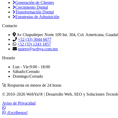
Generación de Clientes
Crecimiento Digital
Transformación Digital
Estrategias de Adquisición
Contacto
Av Chapultepec Norte 109 Int. 304, Col. Americana, Guadala
+52 (33) 3044 6677
+52 (33) 1243 1857
quiero@webya.com.mx
Horario
Lun - Vie:
9:00 - 18:00
Sábado:
Cerrado
Domingo:
Cerrado
🚀 Respuesta en menos de 24 horas
© 2010–2026 WebYa!® | Desarrollo Web, SEO y Soluciones Tecnoló
Aviso de Privacidad
¡Escríbenos!