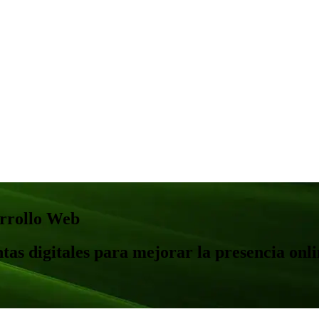
arrollo Web
tas digitales para mejorar la presencia onl