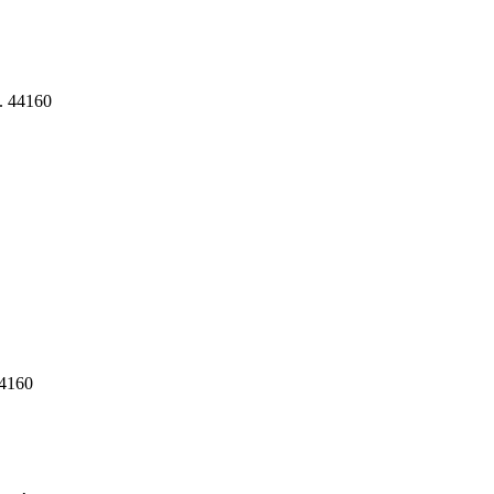
l. 44160
44160