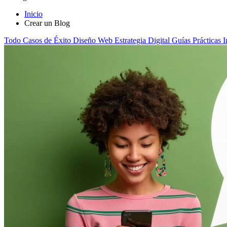
Inicio
Crear un Blog
Todo
Casos de Éxito
Diseño Web
Estrategia Digital
Guías Prácticas
I