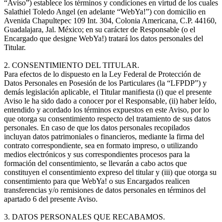
“Aviso”) establece los términos y condiciones en virtud de los cuales
Salathiel Toledo Angel (en adelante “WebYa!”) con domicilio en
Avenida Chapultepec 109 Int. 304, Colonia Americana, C.P. 44160,
Guadalajara, Jal. México; en su carácter de Responsable (o el
Encargado que designe WebYa!) tratará los datos personales del
Titular.
2. CONSENTIMIENTO DEL TITULAR.
Para efectos de lo dispuesto en la Ley Federal de Protección de
Datos Personales en Posesión de los Particulares (la “LFPDP”) y
demás legislación aplicable, el Titular manifiesta (i) que el presente
Aviso le ha sido dado a conocer por el Responsable, (ii) haber leído,
entendido y acordado los términos expuestos en este Aviso, por lo
que otorga su consentimiento respecto del tratamiento de sus datos
personales. En caso de que los datos personales recopilados
incluyan datos patrimoniales o financieros, mediante la firma del
contrato correspondiente, sea en formato impreso, o utilizando
medios electrónicos y sus correspondientes procesos para la
formación del consentimiento, se llevarán a cabo actos que
constituyen el consentimiento expreso del titular y (iii) que otorga su
consentimiento para que WebYa! o sus Encargados realicen
transferencias y/o remisiones de datos personales en términos del
apartado 6 del presente Aviso.
3. DATOS PERSONALES QUE RECABAMOS.