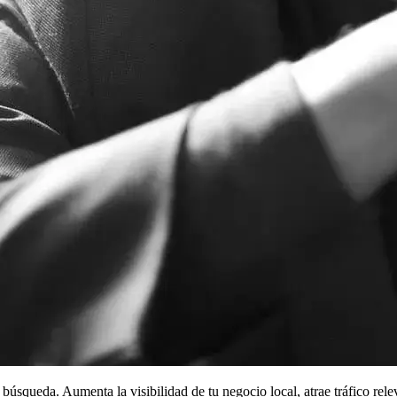
 búsqueda. Aumenta la visibilidad de tu negocio local, atrae tráfico rel