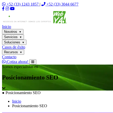
+52 (33) 1243 1857
|
+52 (33) 3044 6677
Inicio
Nosotros
▼
Servicios
▼
Soluciones
▼
Casos de éxito
Recursos
▼
Contacto
¡Cotiza ahora!
Somos especialistas en
Posicionamiento
SEO
●
Posicionamiento SEO
Inicio
Posicionamiento SEO