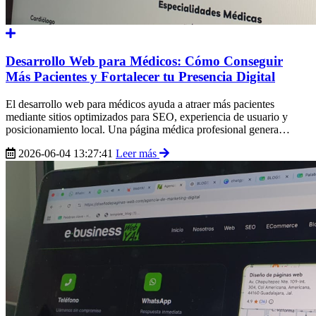
Desarrollo Web para Médicos: Cómo Conseguir
Más Pacientes y Fortalecer tu Presencia Digital
El desarrollo web para médicos ayuda a atraer más pacientes
mediante sitios optimizados para SEO, experiencia de usuario y
posicionamiento local. Una página médica profesional genera
confianza, facilita la programación de citas y mejora la visibilidad en
2026-06-04 13:27:41
Leer más
Google y motores de inteligencia artificial. La combinación de
contenido útil, SEO y marketing médico fortalece el crecimiento
digital.