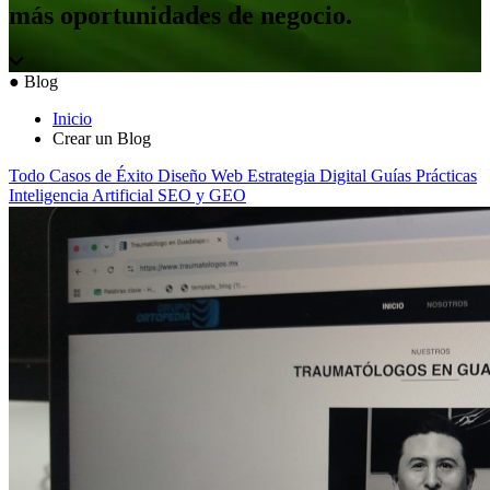
más oportunidades de negocio.
●
Blog
Inicio
Crear un Blog
Todo
Casos de Éxito
Diseño Web
Estrategia Digital
Guías Prácticas
Inteligencia Artificial
SEO y GEO