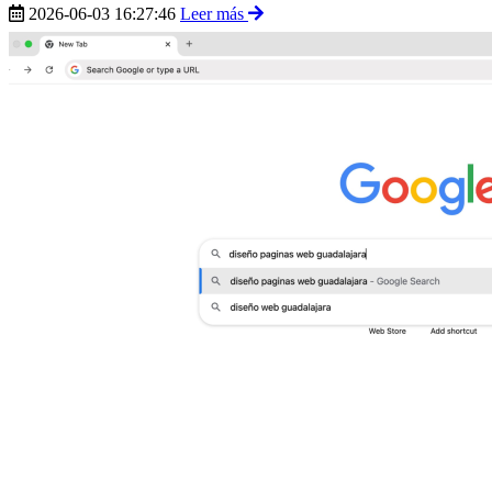
2026-06-03 16:27:46
Leer más
diseño web, SEO y optimización para inteligencia artificial que
pueden ayudarte a generar más oportunidades de negocio.