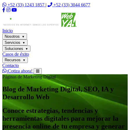
+52 (33) 1243 1857
|
+52 (33) 3044 6677
Inicio
Nosotros
▼
Servicios
▼
Soluciones
▼
Casos de éxito
Recursos
▼
Contacto
¡Cotiza ahora!
Páginas de Marketing Digital
Blog de Marketing Digital, SEO, IA y
Desarrollo Web
Conoce estrategias, tendencias y
herramientas digitales para mejorar la
presencia online de tu empresa y generar