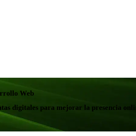
arrollo Web
tas digitales para mejorar la presencia onl