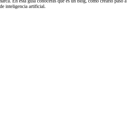
 marca. En esta guía conocerás qué es un blog, cómo crearlo paso a
inteligencia artificial.