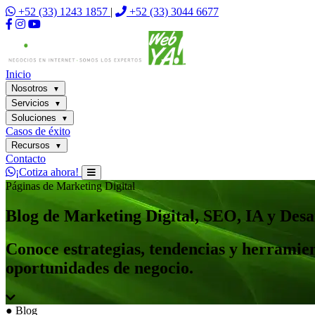
+52 (33) 1243 1857
|
+52 (33) 3044 6677
Inicio
Nosotros
▼
Servicios
▼
Soluciones
▼
Casos de éxito
Recursos
▼
Contacto
¡Cotiza ahora!
Páginas de Marketing Digital
Blog de Marketing Digital, SEO, IA y Des
Conoce estrategias, tendencias y herramien
oportunidades de negocio.
●
Blog