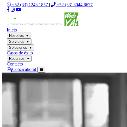
+52 (33) 1243 1857
|
+52 (33) 3044 6677
Inicio
Nosotros
▼
Servicios
▼
Soluciones
▼
Casos de éxito
Recursos
▼
Contacto
¡Cotiza ahora!