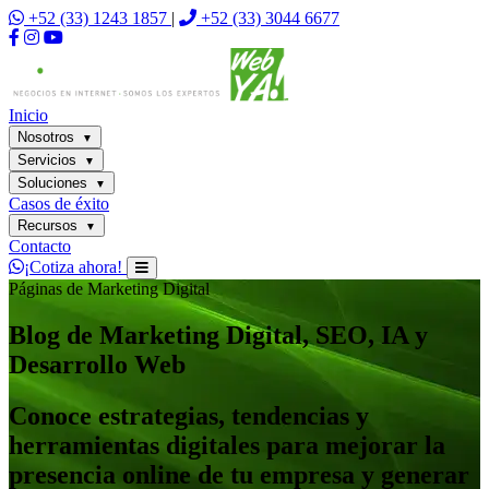
+52 (33) 1243 1857
|
+52 (33) 3044 6677
Inicio
Nosotros
▼
Servicios
▼
Soluciones
▼
Casos de éxito
Recursos
▼
Contacto
¡Cotiza ahora!
Páginas de Marketing Digital
Blog de Marketing Digital, SEO, IA y
Desarrollo Web
Conoce estrategias, tendencias y
herramientas digitales para mejorar la
presencia online de tu empresa y generar