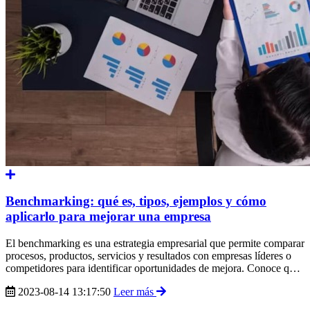
Benchmarking: qué es, tipos, ejemplos y cómo
aplicarlo para mejorar una empresa
El benchmarking es una estrategia empresarial que permite comparar
procesos, productos, servicios y resultados con empresas líderes o
competidores para identificar oportunidades de mejora. Conoce qué
es el benchmarking, sus tipos, beneficios, ejemplos y cómo aplicarlo
2023-08-14 13:17:50
Leer más
para optimizar decisiones, aumentar la eficiencia y mejorar la
competitividad de un negocio.