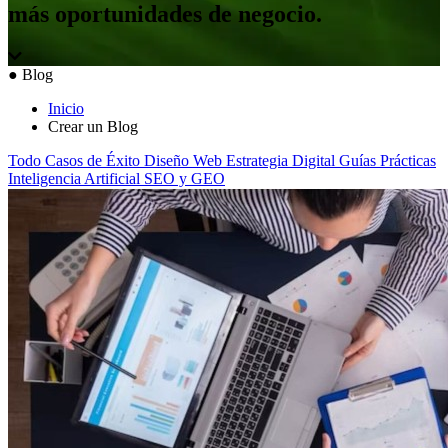
más oportunidades de negocio.
●
Blog
Inicio
Crear un Blog
Todo
Casos de Éxito
Diseño Web
Estrategia Digital
Guías Prácticas
Inteligencia Artificial
SEO y GEO