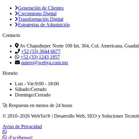
Generación de Clientes
Crecimiento Digital
Transformación Digital
Estrategias de Adquisición
Contacto
Av Chapultepec Norte 109 Int. 304, Col. Americana, Guadala
+52 (33) 3044 6677
+52 (33) 1243 1857
quiero@webya.com.mx
Horario
Lun - Vie:
9:00 - 18:00
Sábado:
Cerrado
Domingo:
Cerrado
🚀 Respuesta en menos de 24 horas
© 2010–2026 WebYa!® | Desarrollo Web, SEO y Soluciones Tecnoló
Aviso de Privacidad
¡Escríbenos!