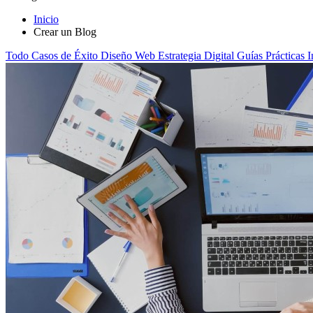
Inicio
Crear un Blog
Todo
Casos de Éxito
Diseño Web
Estrategia Digital
Guías Prácticas
I