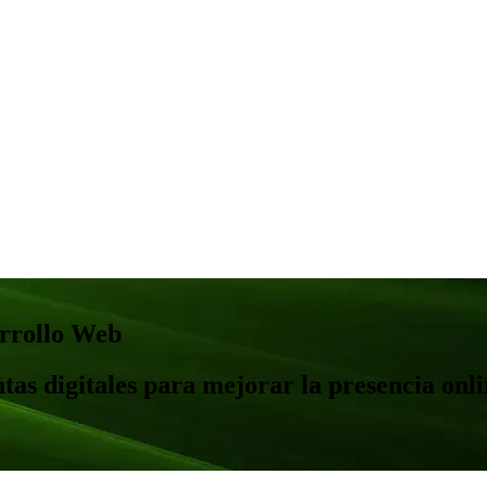
arrollo Web
tas digitales para mejorar la presencia onl