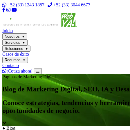
+52 (33) 1243 1857
|
+52 (33) 3044 6677
Inicio
Nosotros
▼
Servicios
▼
Soluciones
▼
Casos de éxito
Recursos
▼
Contacto
¡Cotiza ahora!
Páginas de Marketing Digital
Blog de Marketing Digital, SEO, IA y Des
Conoce estrategias, tendencias y herramien
oportunidades de negocio.
●
Blog